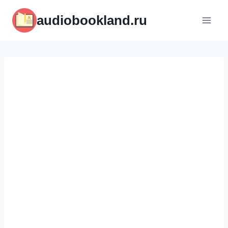
Перейти
audiobookland.ru
к
содержимому