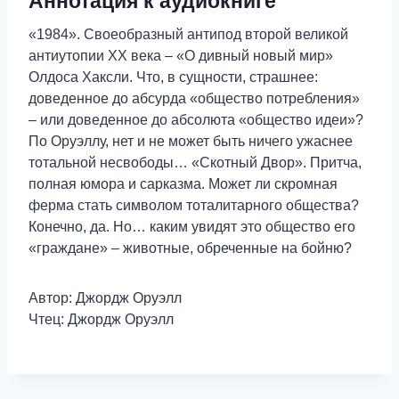
Аннотация к аудиокниге
«1984». Своеобразный антипод второй великой
антиутопии XX века – «О дивный новый мир»
Олдоса Хаксли. Что, в сущности, страшнее:
доведенное до абсурда «общество потребления»
– или доведенное до абсолюта «общество идеи»?
По Оруэллу, нет и не может быть ничего ужаснее
тотальной несвободы… «Скотный Двор». Притча,
полная юмора и сарказма. Может ли скромная
ферма стать символом тоталитарного общества?
Конечно, да. Но… каким увидят это общество его
«граждане» – животные, обреченные на бойню?
Автор: Джордж Оруэлл
Чтец: Джордж Оруэлл