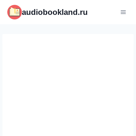
Перейти
audiobookland.ru
к
содержимому