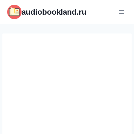
Перейти
audiobookland.ru
к
содержимому