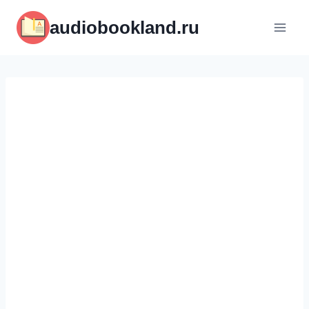
Перейти
audiobookland.ru
к
содержимому