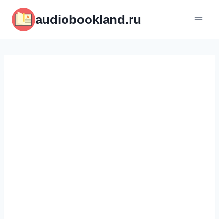
Перейти
audiobookland.ru
к
содержимому