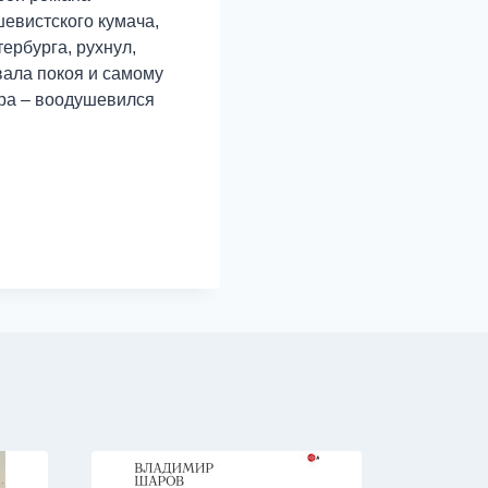
шевистского кумача,
рбурга, рухнул,
вала покоя и самому
ира – воодушевился