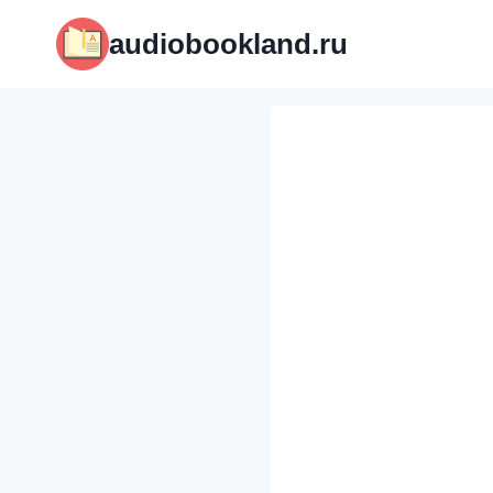
Перейти
audiobookland.ru
к
содержимому