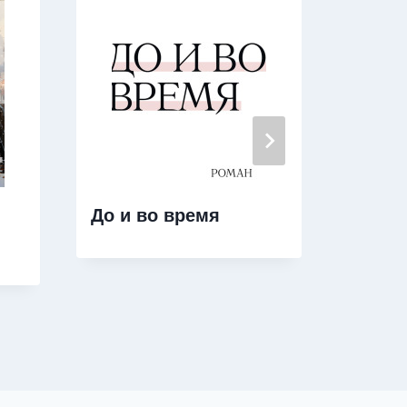
До и во время
Тайна
сала