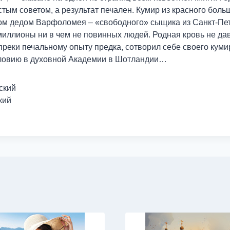
тым советом, а результат печален. Кумир из красного боль
м дедом Варфоломея – «свободного» сыщика из Санкт-Пете
миллионы ни в чем не повинных людей. Родная кровь не да
преки печальному опыту предка, сотворил себе своего кум
словию в духовной Академии в Шотландии…
ский
кий