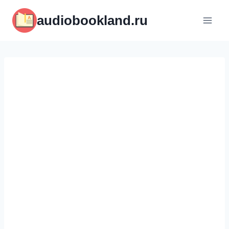
Перейти
audiobookland.ru
к
содержимому