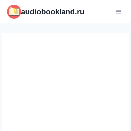
Перейти
audiobookland.ru
к
содержимому