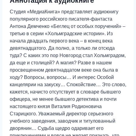
Аннотация к аудиокниге
Студия «МедиаКнига» представляет аудиокнигу
популярного российского писателя-фантаста
Антона Демченко «Беглец от особых поручений» –
третью в серии «Хольмградские истории». Из
начала двадцать первого века – в конец века
девятнадцатого. Да полно, а только ли отсюда
туда? С каких это пор Новгород стал Хольмградом,
да еще и столицей? А магия? Разве в нашем
просвещенном девятнадцатом веке она была в
ходу? Вопросы, вопросы… И интерес Особой
канцелярии на закуску… Спокойствие… Это слово,
кажется, начисто отсутствует в словаре бывшего
офицера, не менее бывшего детектива и почти
настоящего князя Виталия Родионовича
Старицкого. Уважаемый директор серьезного
учебного заведения, заводчик и титулованный
дворянин… Судьба щедро одаривает его
приключениями и вовсе не желает признать, что