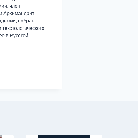
ии, член
ии Архимандрит
адемии, собран
 текстологического
ее в Русской