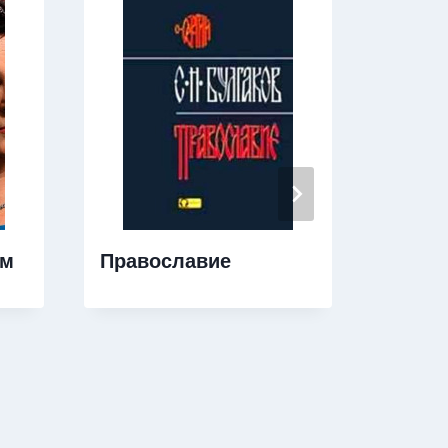
ом
Православие
Дедуш