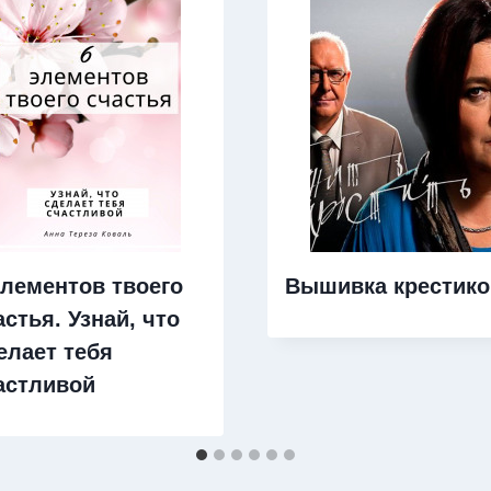
элементов твоего
Вышивка крестик
астья. Узнай, что
елает тебя
астливой