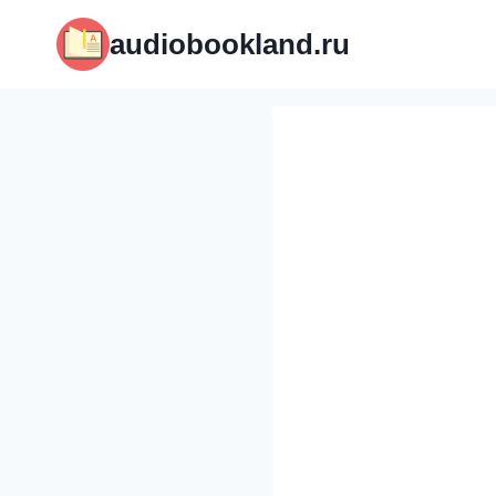
Перейти
audiobookland.ru
к
содержимому