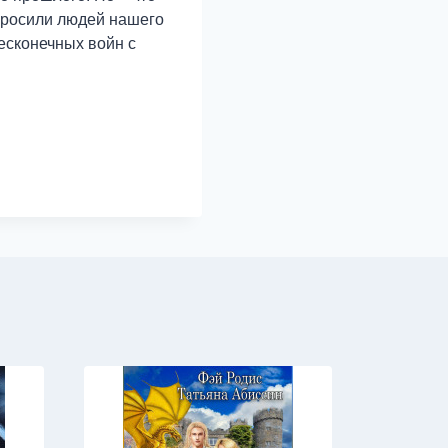
абросили людей нашего
есконечных войн с