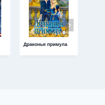
Драконья примула
Сказа