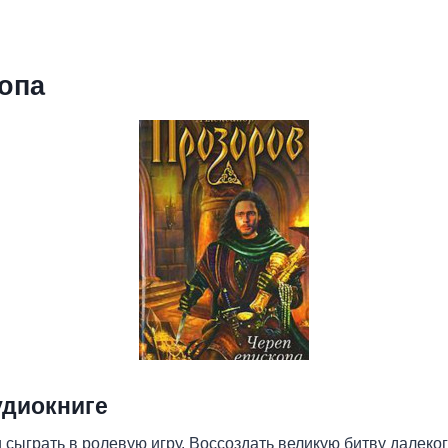
опа
удиокниге
 сыграть в ролевую игру. Воссоздать великую битву далеког