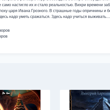
е само настигло их и стало реальностью. Вихри времени з
эпоху царя Ивана Грозного. В страшные годы опричнины и б
десь надо уметь сражаться. Здесь надо учиться выживать…
зоров
оров