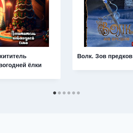
хититель
Волк. Зов предков
вогодней ёлки