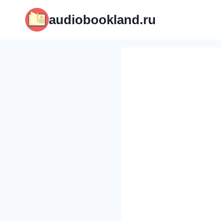
Перейти
audiobookland.ru
к
содержимому