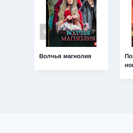
Волчья магнолия
По
но