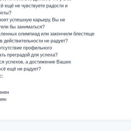
ё ещё не чувствуете радости и
боты?
роят успешную карьеру, Вы не
тели бы заниматься?
ленных олимпиад или закончили блестяще
в действительности не радует?
отсутствие профильного
ать преградой для успеха?
тся успехов, а достижение Ваших
всё ещё не радует?
с:
онян
нян