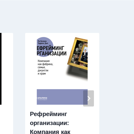
Рефрейминг
Шизот
организации:
Расск
Компания как