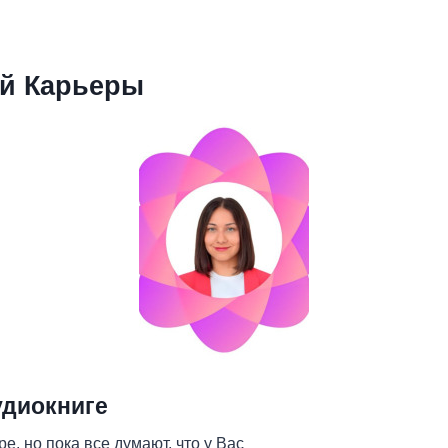
й Карьеры
удиокниге
е, но пока все думают, что у Вас