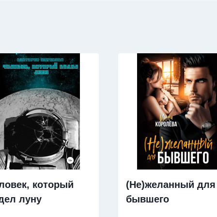
ловек, который
(Не)желанный для
дел луну
бывшего