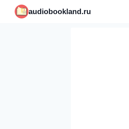
Перейти
audiobookland.ru
к
содержимому