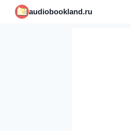
Перейти
audiobookland.ru
к
содержимому