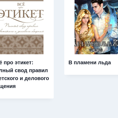
ё про этикет:
В пламени льда
лный свод правил
етского и делового
щения