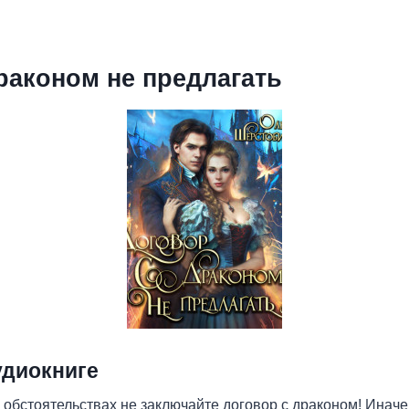
раконом не предлагать
удиокниге
х обстоятельствах не заключайте договор с драконом! Иначе