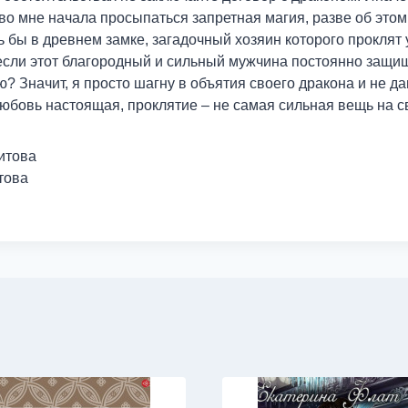
 во мне начала просыпаться запретная магия, разве об это
сь бы в древнем замке, загадочный хозяин которого проклят 
 если этот благородный и сильный мужчина постоянно защи
 Значит, я просто шагну в объятия своего дракона и не да
любовь настоящая, проклятие – не самая сильная вещь на с
итова
това