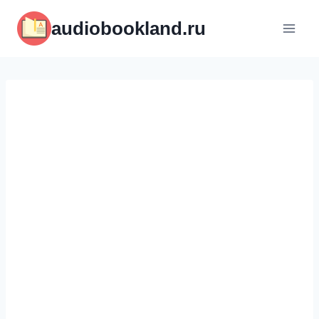
Перейти
audiobookland.ru
к
содержимому