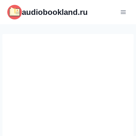
Перейти
audiobookland.ru
к
содержимому