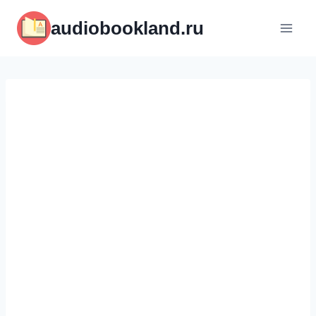
Перейти
audiobookland.ru
к
содержимому