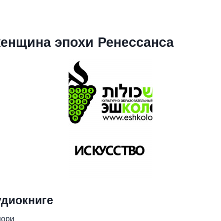
енщина эпохи Ренессанса
удиокниге
шори