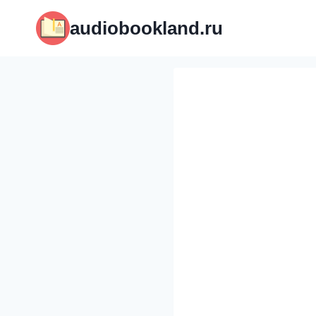
Перейти
audiobookland.ru
к
содержимому