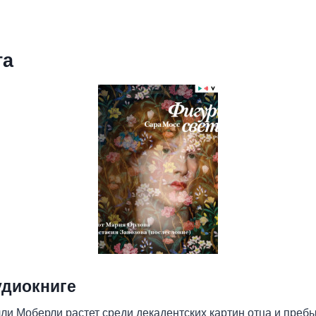
та
удиокниге
и Моберли растет среди декадентских картин отца и пребы