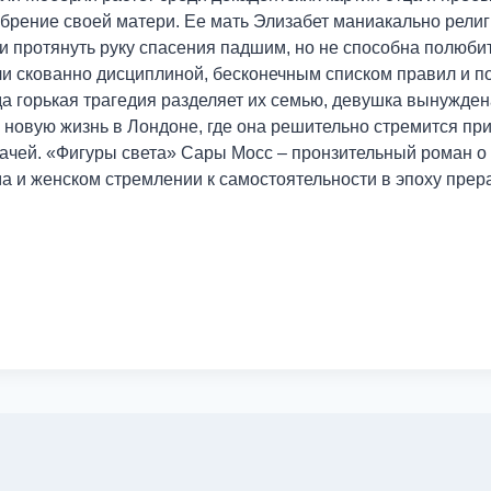
брение своей матери. Ее мать Элизабет маниакально религ
и протянуть руку спасения падшим, но не способна полюби
и скованно дисциплиной, бесконечным списком правил и п
да горькая трагедия разделяет их семью, девушка вынужден
 новую жизнь в Лондоне, где она решительно стремится пр
чей. «Фигуры света» Сары Мосс – пронзительный роман о 
 и женском стремлении к самостоятельности в эпоху прер