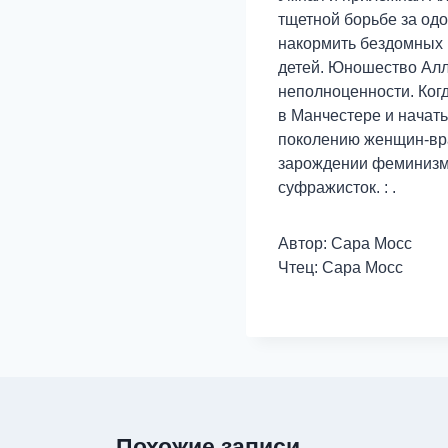
тщетной борьбе за одо
накормить бездомных 
детей. Юношество Алл
неполноценности. Ког
в Манчестере и начать
поколению женщин-вра
зарождении феминизма
суфражисток. : .
Автор: Сара Мосс
Чтец: Сара Мосс
Похожие записи