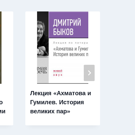
Лекция «Ахматова и
Лекци
о
Гумилев. История
гламу
ми
великих пар»
класс
«Трет