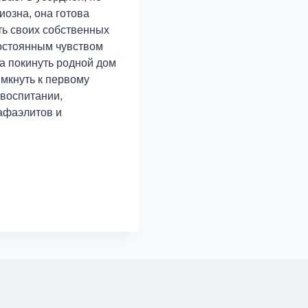
иозна, она готова
ть своих собственных
остоянным чувством
а покинуть родной дом
имкнуть к первому
воспитании,
афаэлитов и