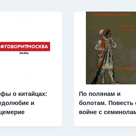
фы о китайцах:
По полянам и
удолюбие и
болотам. Повесть 
цемерие
войне с семинола