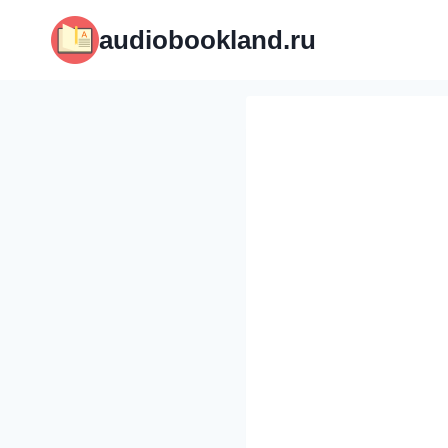
Перейти
audiobookland.ru
к
содержимому