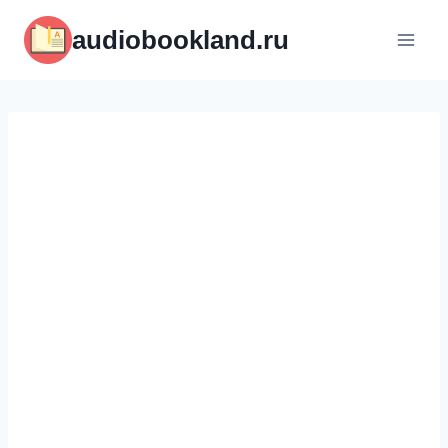
Перейти
audiobookland.ru
к
содержимому