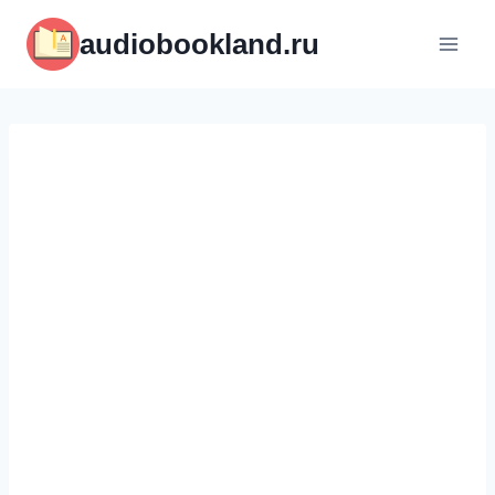
Перейти
audiobookland.ru
к
содержимому