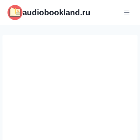
Перейти
audiobookland.ru
к
содержимому