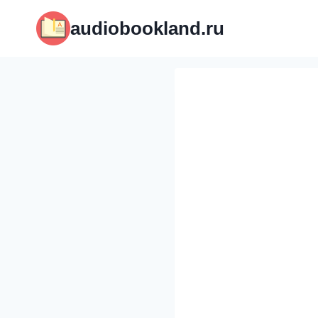
Перейти
audiobookland.ru
к
содержимому