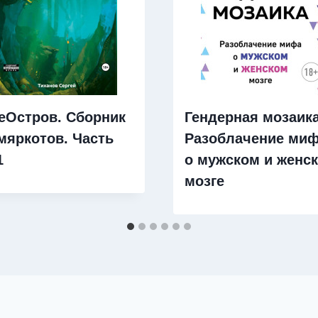
еОстров. Сборник
Гендерная мозаика
мяркотов. Часть
Разоблачение ми
1
о мужском и женс
мозге