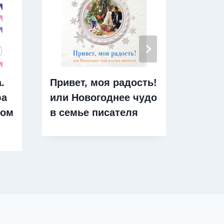
.
Привет, моя радость!
ПКП. 
фа
или Новогоднее чудо
город
ком
в семье писателя