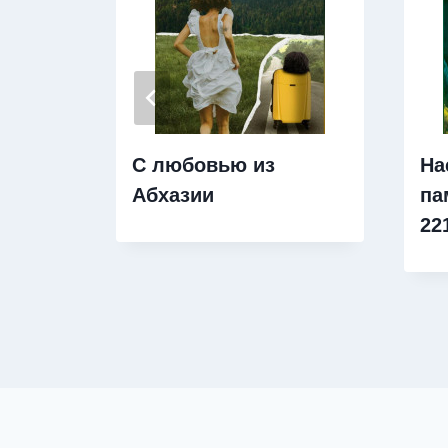
С любовью из
На
Абхазии
па
22