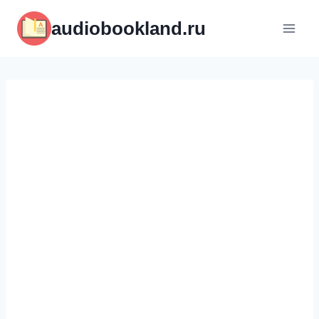
Перейти
audiobookland.ru
к
содержимому