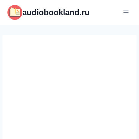
Перейти
audiobookland.ru
к
содержимому