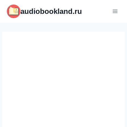
Перейти
audiobookland.ru
к
содержимому