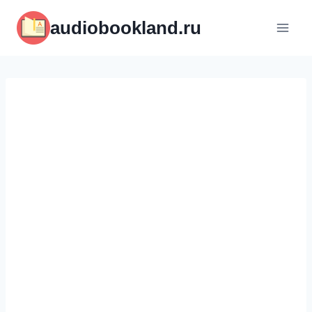
Перейти
audiobookland.ru
к
содержимому