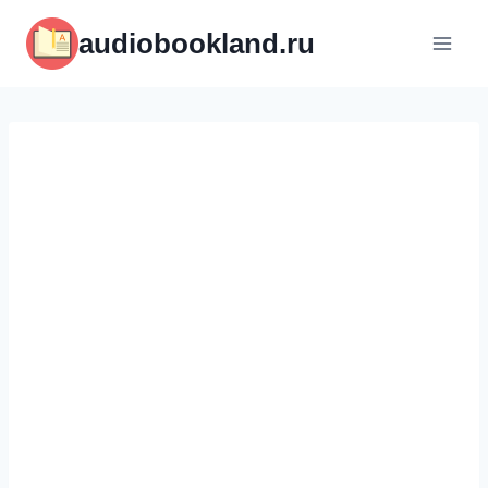
Перейти
audiobookland.ru
к
содержимому