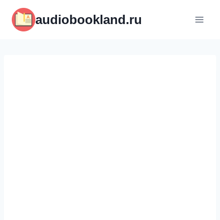
Перейти
audiobookland.ru
к
содержимому