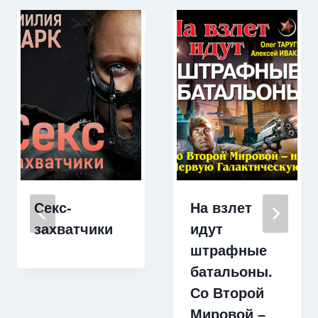
Секс-
На взлет
захватчики
идут
штрафные
батальоны.
Со Второй
Мировой –