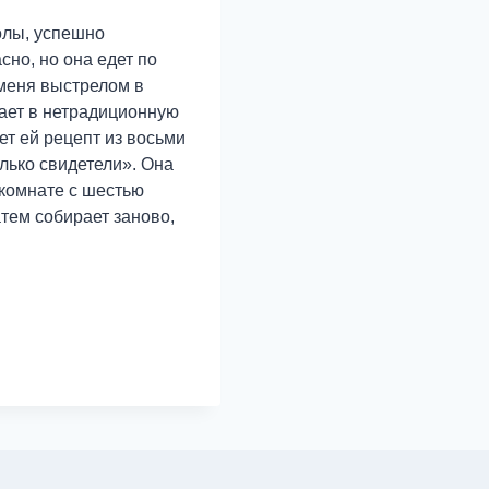
олы, успешно
но, но она едет по
 меня выстрелом в
дает в нетрадиционную
т ей рецепт из восьми
лько свидетели». Она
 комнате с шестью
тем собирает заново,