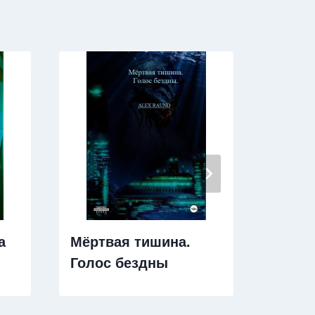
а
Мёртвая тишина.
Предк
Голос бездны