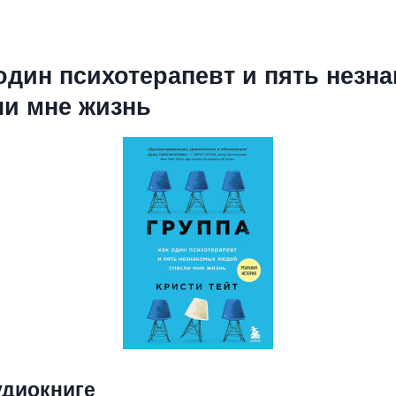
 один психотерапевт и пять незн
ли мне жизнь
удиокниге