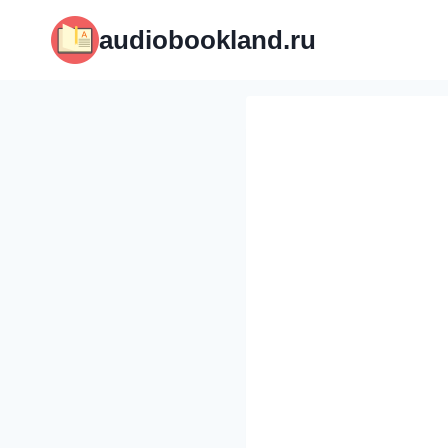
Перейти
audiobookland.ru
к
содержимому