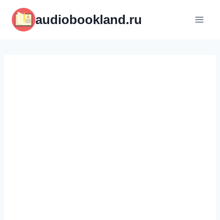
Перейти
audiobookland.ru
к
содержимому