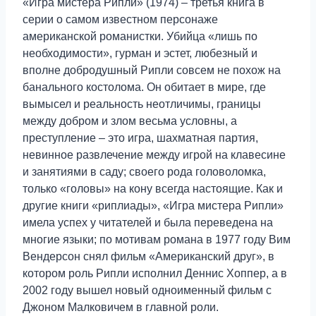
«Игра мистера Рипли» (1974) – третья книга в
серии о самом известном персонаже
американской романистки. Убийца «лишь по
необходимости», гурман и эстет, любезный и
вполне добродушный Рипли совсем не похож на
банального костолома. Он обитает в мире, где
вымысел и реальность неотличимы, границы
между добром и злом весьма условны, а
преступление – это игра, шахматная партия,
невинное развлечение между игрой на клавесине
и занятиями в саду; своего рода головоломка,
только «головы» на кону всегда настоящие. Как и
другие книги «риплиады», «Игра мистера Рипли»
имела успех у читателей и была переведена на
многие языки; по мотивам романа в 1977 году Вим
Вендерсон снял фильм «Американский друг», в
котором роль Рипли исполнил Деннис Хоппер, а в
2002 году вышел новый одноименный фильм с
Джоном Малковичем в главной роли.