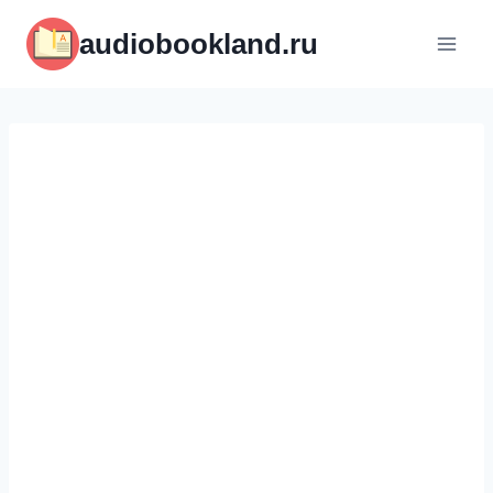
Перейти
audiobookland.ru
к
содержимому