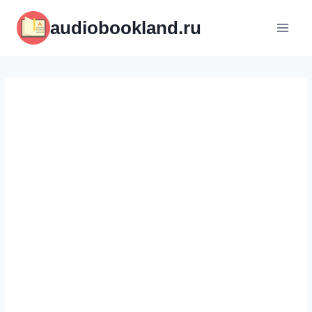
Перейти
audiobookland.ru
к
содержимому