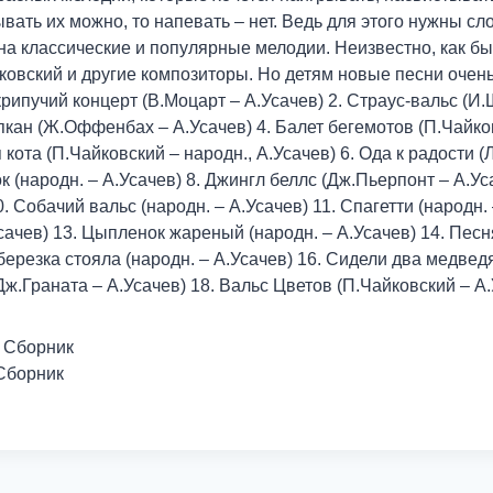
вать их можно, то напевать – нет. Ведь для этого нужны сл
на классические и популярные мелодии. Неизвестно, как бы
ковский и другие композиторы. Но детям новые песни очен
крипучий концерт (В.Моцарт – А.Усачев) 2. Страус-вальс (И.
апкан (Ж.Оффенбах – А.Усачев) 4. Балет бегемотов (П.Чайков
кота (П.Чайковский – народн., А.Усачев) 6. Ода к радости (
к (народн. – А.Усачев) 8. Джингл беллс (Дж.Пьерпонт – А.Ус
0. Собачий вальс (народн. – А.Усачев) 11. Спагетти (народн.
Усачев) 13. Цыпленок жареный (народн. – А.Усачев) 14. Песн
березка стояла (народн. – А.Усачев) 16. Сидели два медведя
Дж.Граната – А.Усачев) 18. Вальс Цветов (П.Чайковский – А
, Сборник
 Сборник