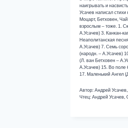
наигрывать и насвисты
Усачев написал стихи 
Моцарт, Бетховен, Чай
взрослым – тоже. 1. С
А.Усачев) 3. Канкан-к
Неаполитанская песня 
А.Усачев) 7. Семь соро
(народн. – А.Усачев) 1
(Л. ван Бетховен – А.
А.Усачев) 15. Во поле 
17. Маленький Ангел (
Автор: Андрей Усачев
Чтец: Андрей Усачев,