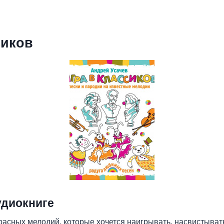
сиков
удиокниге
расных мелодий, которые хочется наигрывать, насвистывать