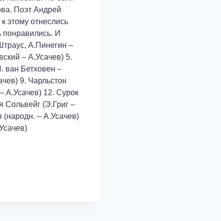
ова. Поэт Андрей
 к этому отнеслись
ь понравились. И
Штраус, А.Пинегин –
ский – А.Усачев) 5.
Л. ван Бетховен –
ачев) 9. Чарльстон
 – А.Усачев) 12. Сурок
я Сольвейг (Э.Григ –
 (народн. – А.Усачев)
.Усачев)