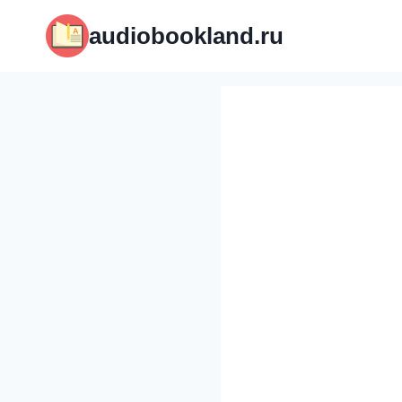
Перейти
audiobookland.ru
к
содержимому