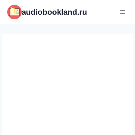
Перейти
audiobookland.ru
к
содержимому