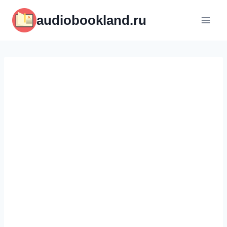
Перейти
audiobookland.ru
к
содержимому