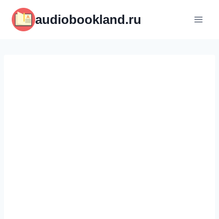
Перейти
audiobookland.ru
к
содержимому