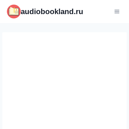
Перейти
audiobookland.ru
к
содержимому