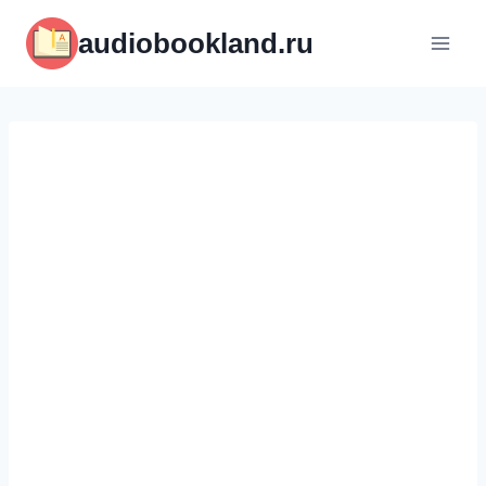
Перейти
audiobookland.ru
к
содержимому