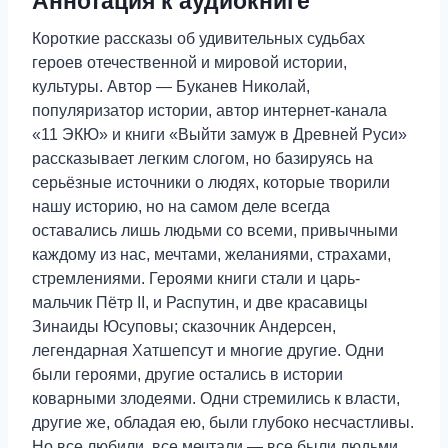
Аннотация к аудиокниге
Короткие рассказы об удивительных судьбах
героев отечественной и мировой истории,
культуры. Автор — Буканев Николай,
популяризатор истории, автор интернет-канала
«11 ЭКЮ» и книги «Выйти замуж в Древней Руси»
рассказывает легким слогом, но базируясь на
серьёзные источники о людях, которые творили
нашу историю, но на самом деле всегда
оставались лишь людьми со всеми, привычными
каждому из нас, мечтами, желаниями, страхами,
стремлениями. Героями книги стали и царь-
мальчик Пётр II, и Распутин, и две красавицы
Зинаиды Юсуповы; сказочник Андерсен,
легендарная Хатшепсут и многие другие. Одни
были героями, другие остались в истории
коварными злодеями. Одни стремились к власти,
другие же, обладая ею, были глубоко несчастливы.
Но все любили, все мечтали — все были людьми.