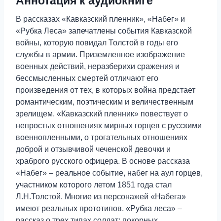
Аннотация к аудиокниге
В рассказах «Кавказский пленник», «Набег» и
«Рубка Леса» запечатлены события Кавказской
войны, которую повидал Толстой в годы его
службы в армии. Приземленное изображение
военных действий, неразберихи сражения и
бессмысленных смертей отличают его
произведения от тех, в которых война предстает
романтическим, поэтическим и величественным
зрелищем. «Кавказский пленник» повествует о
непростых отношениях мирных горцев с русскими
военнопленными, о трогательных отношениях
доброй и отзывчивой чеченской девочки и
храброго русского офицера. В основе рассказа
«Набег» – реальное событие, набег на аул горцев,
участником которого летом 1851 года стал
Л.Н.Толстой. Многие из персонажей «Набега»
имеют реальных прототипов. «Рубка леса» –
рассказ о трех типах солдат: покорных,