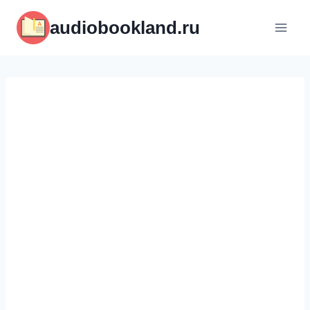
Перейти
audiobookland.ru
к
содержимому