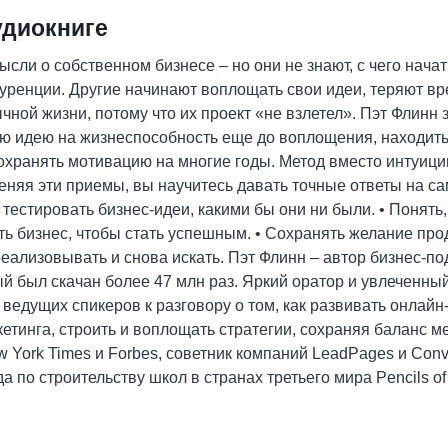
удиокниге
сли о собственном бизнесе – но они не знают, с чего начать
уренции. Другие начинают воплощать свои идеи, теряют вре
ной жизни, потому что их проект «не взлетел». Пэт Флинн зн
ую идею на жизнеспособность еще до воплощения, находить
сохранять мотивацию на многие годы. Метод вместо интуици
меняя эти приемы, вы научитесь давать точные ответы на 
я тестировать бизнес-идеи, какими бы они ни были. • Понять
ь бизнес, чтобы стать успешным. • Сохранять желание прод
реализовывать и снова искать. Пэт Флинн – автор бизнес-по
ый был скачан более 47 млн раз. Яркий оратор и увлеченны
 ведущих спикеров к разговору о том, как развивать онлайн
етинга, строить и воплощать стратегии, сохраняя баланс м
 York Times и Forbes, советник компаний LeadPages и Conve
 по строительству школ в странах третьего мира Pencils of