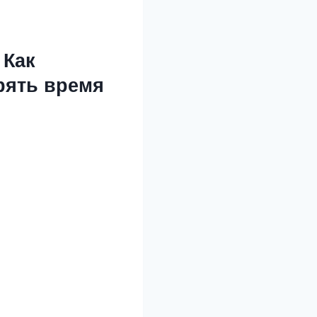
 Как
рять время