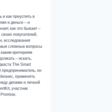
 и как преуспеть в
мя и деньги – и
ает, как это бывает –
 своих покупателей,
и, исследования
самые сложные вопросы
, каким критериям
олжать – искать,
дкаста The Smart
й предприниматель, он
-бизнес, применять
ежду делами и личной
rtKit, участник
 Promise.