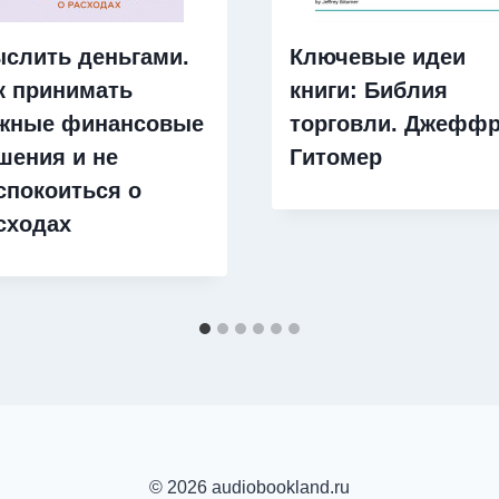
слить деньгами.
Ключевые идеи
к принимать
книги: Библия
жные финансовые
торговли. Джефф
шения и не
Гитомер
спокоиться о
сходах
© 2026 audiobookland.ru