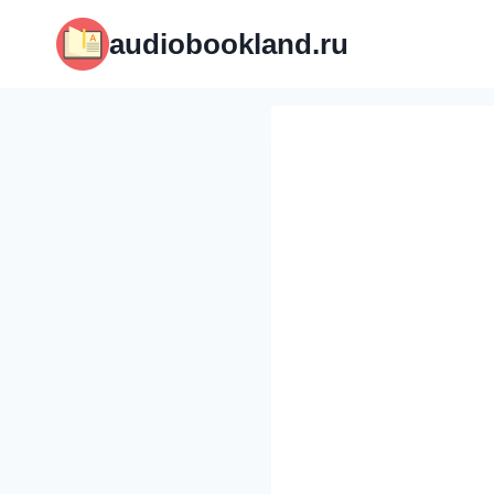
Перейти
audiobookland.ru
к
содержимому