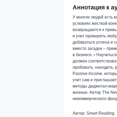
Аннотация к а
У многих людей есть мы
условиях жесткой конк
возвращаются к привыч
и учит проверять люб
добиваться успеха и 
вместо загадок – при
в бизнесе. • Научитьс
должен соответствоват
пробовать, находить, 
Passive Income, котор
учит сам и приглашает
методы диджитал-марк
жизнью. Автор The New
некоммерческого фонда
Автор: Smart Reading