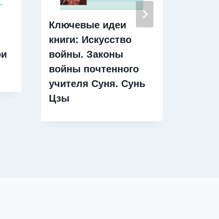
Ключевые идеи
Ключ
книги: Искусство
книги
ри
войны. Законы
своих
войны почтенного
Практ
учителя Суня. Сунь
выда
Цзы
обслу
Митч