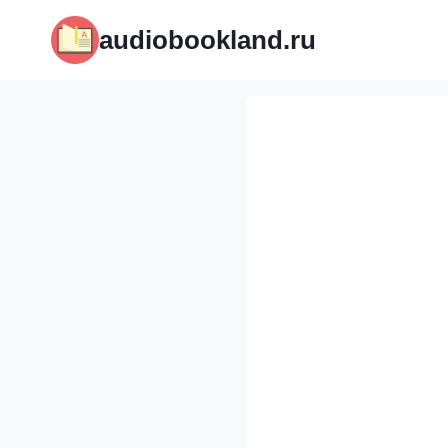
Перейти
audiobookland.ru
к
содержимому