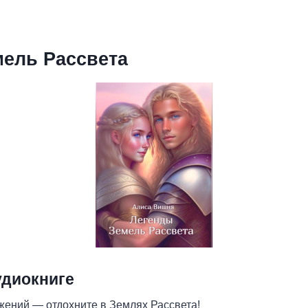
мель Рассвета
удиокниге
жений — отдохните в Землях Рассвета!