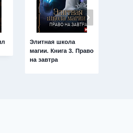
ил
Элитная школа
Миры 
магии. Книга 3. Право
стойк
на завтра