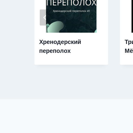
Хренодерский
Тр
переполох
Мё