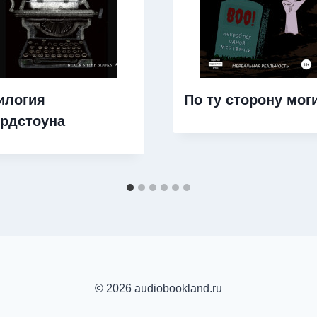
илогия
По ту сторону мог
рдстоуна
© 2026 audiobookland.ru