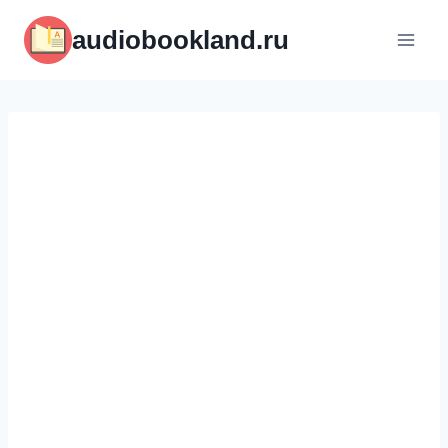
Перейти
audiobookland.ru
к
содержимому