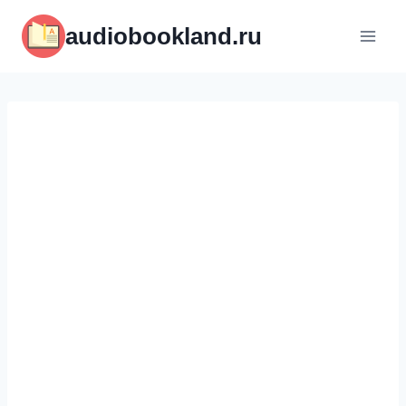
Перейти
audiobookland.ru
к
содержимому