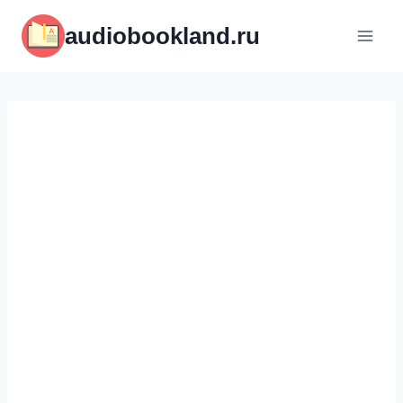
Перейти
audiobookland.ru
к
содержимому