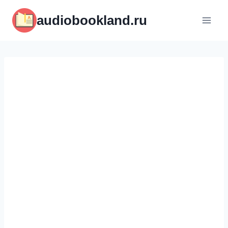
Перейти
audiobookland.ru
к
содержимому