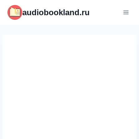
Перейти
audiobookland.ru
к
содержимому