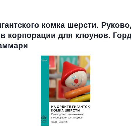
игантского комка шерсти. Руково
в корпорации для клоунов. Гор
Саммари