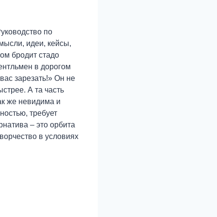
Руководство по
ысли, идеи, кейсы,
ом бродит стадо
жентльмен в дорогом
вас зарезать!» Он не
ыстрее. А та часть
ак же невидима и
ностью, требует
рнатива – это орбита
творчество в условиях