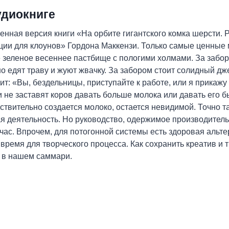
удиокниге
нная версия книги «На орбите гигантского комка шерсти. 
ии для клоунов» Гордона Маккензи. Только самые ценные м
 зеленое весеннее пастбище с пологими холмами. За забор
о едят траву и жуют жвачку. За забором стоит солидный д
ит: «Вы, бездельницы, приступайте к работе, или я прикажу 
ки не заставят коров давать больше молока или давать его б
йствительно создается молоко, остается невидимой. Точно т
я деятельность. Но руководство, одержимое производитель
йчас. Впрочем, для потогонной системы есть здоровая альте
 время для творческого процесса. Как сохранить креатив и 
 в нашем саммари.