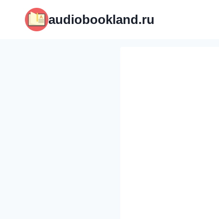
Перейти
audiobookland.ru
к
содержимому