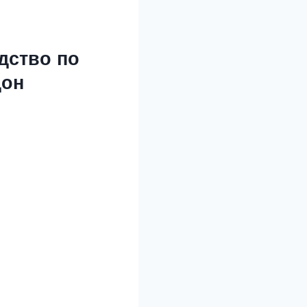
дство по
дон