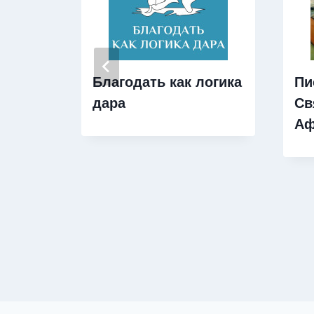
Благодать как логика
Пи
дара
Св
Аф