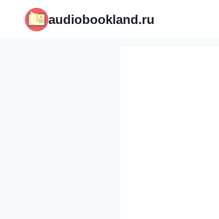
Перейти
audiobookland.ru
к
содержимому