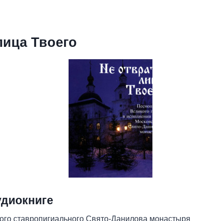
лица Твоего
удиокниге
ого ставропигиального Свято-Данилова монастыря