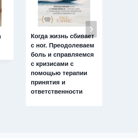
а
Когда жизнь сбивает
Квант
с ног. Преодолеваем
Практ
боль и справляемся
пособ
с кризисами с
совр
помощью терапии
управ
принятия и
ответственности