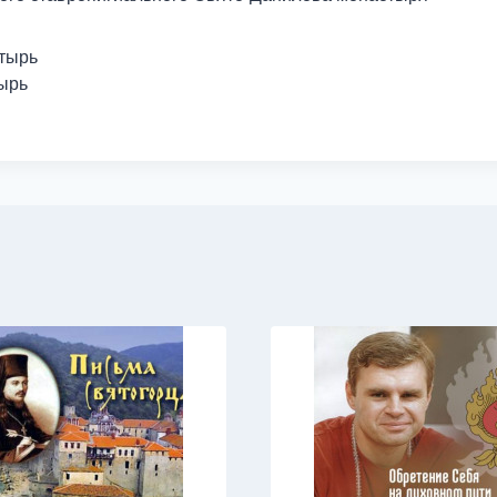
тырь
ырь