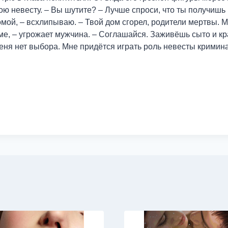
 невесту. – Вы шутите? – Лучше спроси, что ты получишь 
омой, – всхлипываю. – Твой дом сгорел, родители мертвы. 
оме, – угрожает мужчина. – Соглашайся. Заживёшь сыто и 
меня нет выбора. Мне придётся играть роль невесты кримин