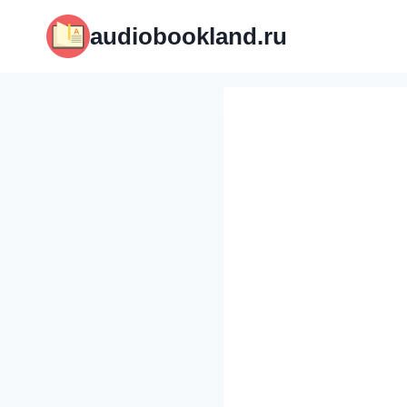
Перейти
audiobookland.ru
к
содержимому