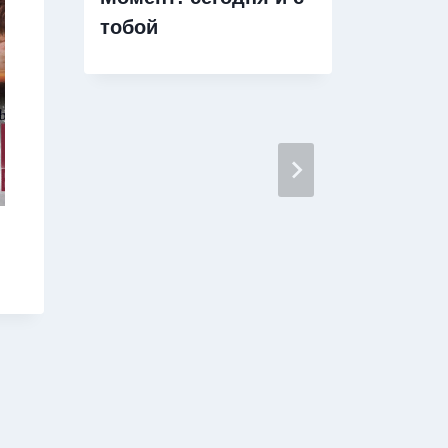
тобой
Приру
милл