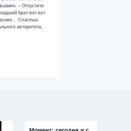
взамен. – Отпустите
Младший брат вот-вот
красиво… Спасёшь
ального авторитета,
Момент: сегодня и с