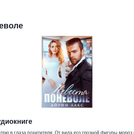
еволе
удиокниге
отрю в глаза похитителя. От вида его грозной фигуры мороз 