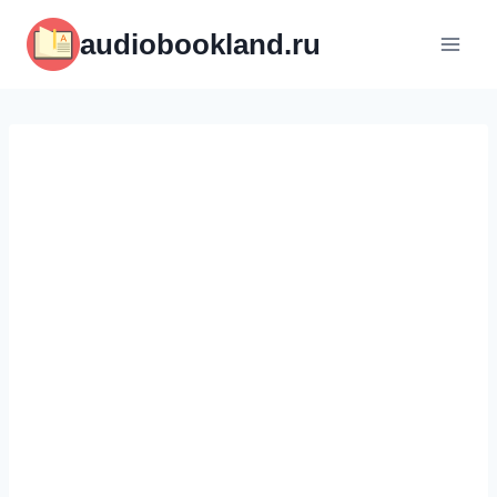
Перейти
audiobookland.ru
к
содержимому