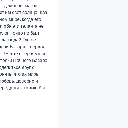
– демонов, магов,
т им свет солнца. Каз
ом мире, когда его
 оба эти таланта не
му он точно не был
ала сюда? Где ее
чной Базар» – первая
. Вместе с героями вы
уголки Ночного Базара
делиться друг с
онять, что их миры,
 любовь, доверие и
ередряги, сколько бы