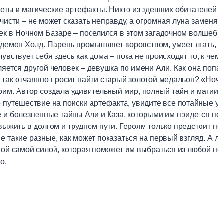
еты и магические артефакты. Никто из здешних обитателей 
чисти – не может сказать неправду, а огромная луна заменяе
ек в Ночном Базаре – поселился в этом загадочном волшебн
демон Холд. Парень промышляет воровством, умеет лгать, и
чувствует себя здесь как дома – пока не происходит то, к че
ляется другой человек – девушка по имени Али. Как она поп
 так отчаянно просит найти старый золотой медальон? «Но
им. Автор создала удивительный мир, полный тайн и магии
 путешествие на поиски артефакта, увидите все потайные 
 и болезненные тайны Али и Каза, которыми им придется по
выжить в долгом и трудном пути. Героям только предстоит п
 не такие разные, как может показаться на первый взгляд. А
 той самой силой, которая поможет им выбраться из любой п
о.