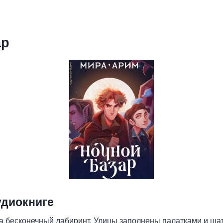
ар
удиокниге
а бесконечный лабиринт. Улицы заполнены палатками и шат