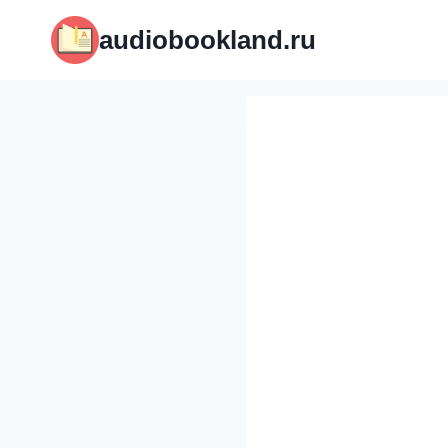
Перейти
audiobookland.ru
к
содержимому